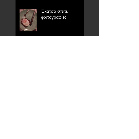
Έκατσα σπίτι,
φωτογραφίες
Συμβουλές ενός
εικαστικού για
ψυχολογική επιβίωση
από την καραντίνα
Press
Will Athens become the
new art capital of
Europe?
Search By Tags
Tinos
art
artist's life
atelier
athens