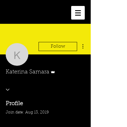
Katerina Samara
More actions
Follow
Katerina Samara
Admin
Katerina Samara
Profile
Join date: Aug 13, 2019