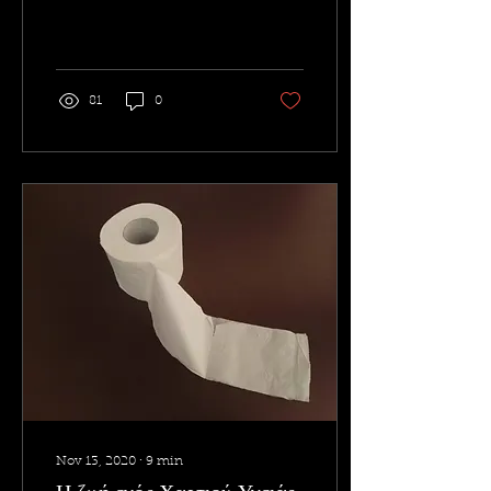
81
0
Nov 13, 2020
∙
9
min